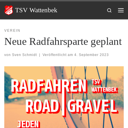
Zum Inhalt springen
TSV Wattenbek
Search
Me
VEREIN
Neue Radfahrsparte geplant
von
Sven Schmidt
|
Veröffentlicht am
4. September 2023