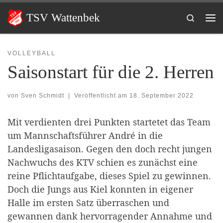
Zum Inhalt springen
TSV Wattenbek
Search
Me
VOLLEYBALL
Saisonstart für die 2. Herren
von
Sven Schmidt
|
Veröffentlicht am
18. September 2022
Mit verdienten drei Punkten startetet das Team
um Mannschaftsführer André in die
Landesligasaison. Gegen den doch recht jungen
Nachwuchs des KTV schien es zunächst eine
reine Pflichtaufgabe, dieses Spiel zu gewinnen.
Doch die Jungs aus Kiel konnten in eigener
Halle im ersten Satz überraschen und
gewannen dank hervorragender Annahme und